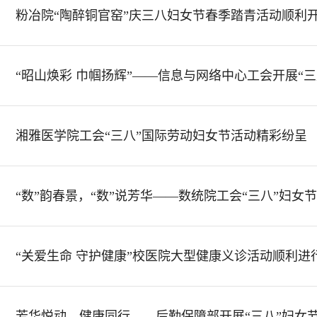
粉冶院“陶醉铜官窑”庆三八妇女节春季踏青活动顺利
“昭山焕彩 巾帼扬辉”——信息与网络中心工会开展“
湘雅医学院工会“三八”国际劳动妇女节活动精彩纷呈
“数”韵春景，“数”说芳华——数统院工会“三八”妇女
“关爱生命 守护健康”校医院大型健康义诊活动顺利进
芳华悦动，健康同行——后勤保障部开展“三八”妇女