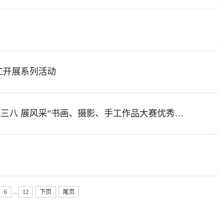
工开展系列活动
美丽绽放 健康同行——女教职工环新校区健步行暨“迎三八 展风采”书画、摄影、手工作品大赛优秀作品展开幕
...
6
12
下页
尾页